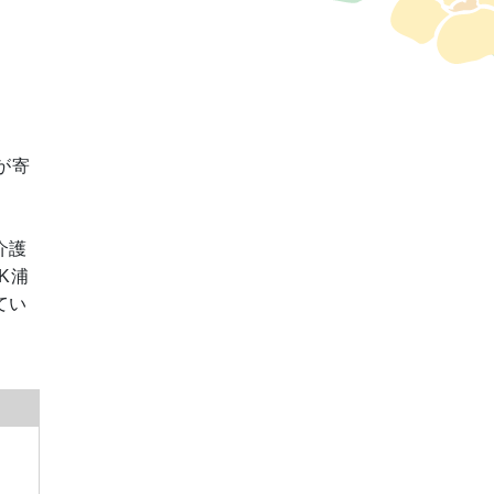
が寄
介護
K浦
てい