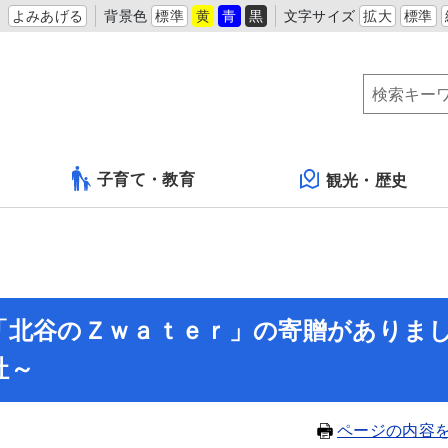
よみあげる
背景色
標準
黄
青
黒
文字サイズ
拡大
標準
子育て・教育
観光・歴史
「北谷のＺｗａｔｅｒ」の寄贈がありま
社～
ページの内容