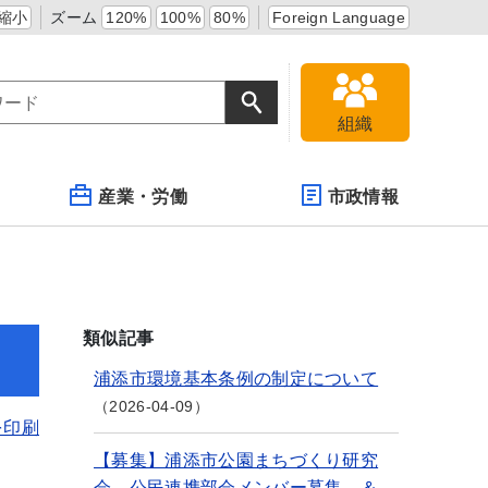
縮小
ズーム
120%
100%
80%
Foreign Language
組織
産業・労働
市政情報
類似記事
浦添市環境基本条例の制定について
2026-04-09
を印刷
【募集】浦添市公園まちづくり研究
会 公民連携部会メンバー募集 ＆