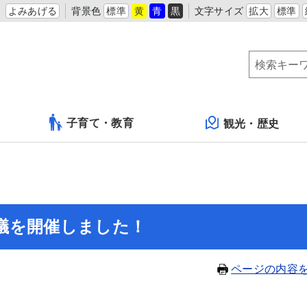
よみあげる
背景色
標準
黄
青
黒
文字サイズ
拡大
標準
子育て・教育
観光・歴史
議を開催しました！
ページの内容