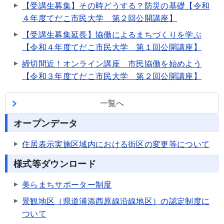
【受講生募集】その時どうする？防災の基礎【令和
４年度てだこ市民大学 第２回公開講座】
【受講生募集延長】協働によるまちづくりを学ぶ
【令和４年度てだこ市民大学 第１回公開講座】
締切間近！オンライン講座 市民協働を始めよう
【令和３年度てだこ市民大学 第２回公開講座】
一覧へ
オープンデータ
住居表示実施区域内における街区の変更等について
様式等ダウンロード
美らまちサポーター制度
景観地区（県道浦添西原線沿線地区）の認定制度に
ついて