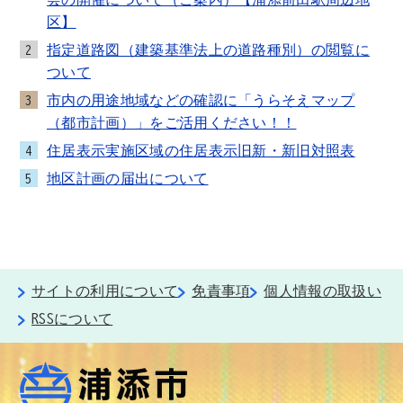
区】
指定道路図（建築基準法上の道路種別）の閲覧に
2
ついて
市内の用途地域などの確認に「うらそえマップ
3
（都市計画）」をご活用ください！！
住居表示実施区域の住居表示旧新・新旧対照表
4
地区計画の届出について
5
サイトの利用について
免責事項
個人情報の取扱い
RSSについて