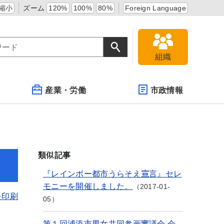
縮小
ズーム
120%
100%
80%
Foreign Language
組織
産業・労働
市政情報
類似記事
『レインボー都市うらそえ宣言』セレ
モニーを開催しました。
2017-01-
を印刷
05
第１回浦添市男女共同参画審議会 会