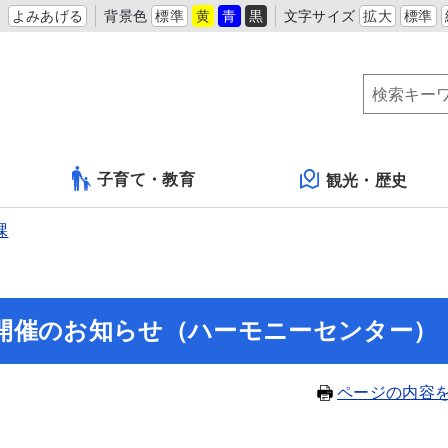
よみあげる
背景色
標準
黄
青
黒
文字サイズ
拡大
標準
子育て・教育
観光・歴史
課
開催のお知らせ（ハーモニーセンター）
ページの内容