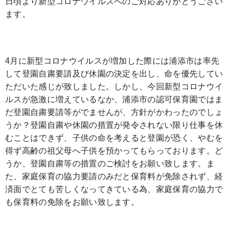
日頃より新型コロナウイルスへのご対応ありがとうござい
ます。
4月に新型コロナウイルスが増加した際には浦添市は率先
して登園自粛要請及び休園の決定を出し、命を優先してい
ただいた感じが致しました。しかし、今回新型コロナウイ
ルスが急激に増えているなか、浦添市の認可保育園ではま
だ登園自粛要請等がでませんが、方針がかわったのでしょ
うか？登園自粛や休園の措置が発令されない限り仕事を休
むことはできず、子供の命を考えると登園が恐く、やむを
得ず高齢の祖父母へ子供を預かってもらっております。ど
うか、登園自粛等の措置のご検討をお願い致します。ま
た、家庭保育の協力要請のみだと保育料が免除されず、経
済面でとても苦しくなってきている為、家庭保育の協力で
も保育料の免除をお願い致します。