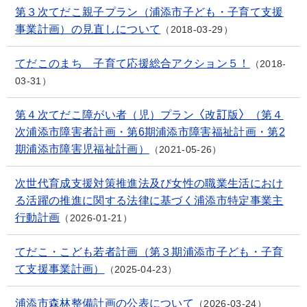
第３次てだこ親子プラン（浦添市子ども・子育て支援
事業計画）の見直しについて
2018-03-29
てだこのまち 子育て応援総合アクション５！
2018-
03-31
第４次てだこ障がい者（児）プラン〈改訂版〉（第４
次浦添市障害者計画・第6期浦添市障害福祉計画・第2
期浦添市障害児福祉計画）
2021-05-26
次世代育成支援対策推進法及び女性の職業生活におけ
る活躍の推進に関する法律に基づく浦添市特定事業主
行動計画
2026-01-21
てだこ・こども若者計画（第３期浦添市子ども・子育
て支援事業計画）
2025-04-23
浦添市森林整備計画の公表について
2026-03-24