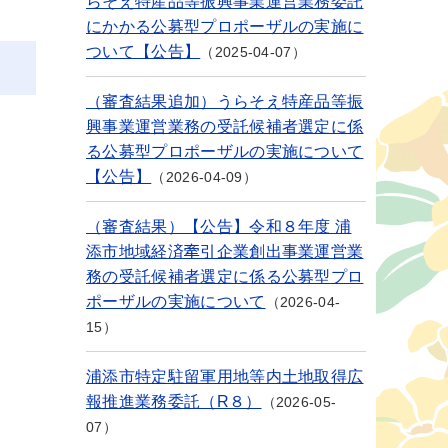
らそえ特産品等振興事業運営業務委託
にかかる公募型プロポーザルの実施に
ついて【公告】
2025-04-07
（審査結果追加）うらそえ特産品等振
興事業運営業務の受託候補者選定に係
る公募型プロポーザルの実施について
【公告】
2026-04-09
（審査結果）【公告】令和８年度 浦
添市地域経済牽引企業創出事業運営業
務の受託候補者選定に係る公募型プロ
ポーザルの実施について
2026-04-
15
浦添市特定駐留軍用地等内土地取得広
報推進業務委託（R８）
2026-05-
07