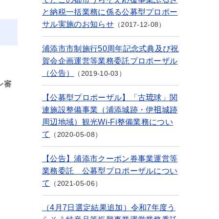
と納税一括業務に係る公募型プロポー
サル実施のお知らせ
2017-12-08
浦添市市制施行50周年記念式典及び祝
賀会企画運営等業務委託プロポーザル
（公告）
2019-10-03
ン審
【公募型プロポーザル】「古琉球」関
連施設整備事業（浦添城跡・伊祖城跡
周辺地域）観光Wi-Fi整備業務につい
て
2020-05-08
【公告】浦添市クーポン券事業運営等
業務委託 公募型プロポーザルについ
て
2021-05-06
（4月7日選定結果追加）令和7年度う