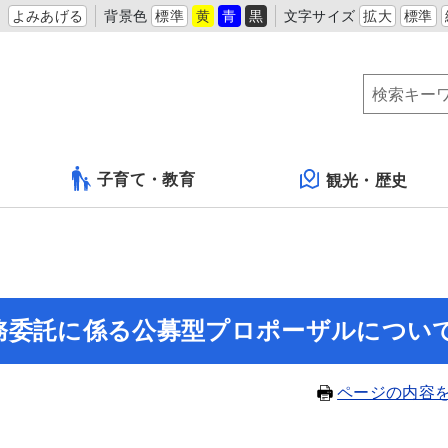
よみあげる
背景色
標準
黄
青
黒
文字サイズ
拡大
標準
子育て・教育
観光・歴史
務委託に係る公募型プロポーザルについ
ページの内容