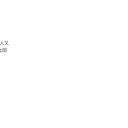
人又
は団