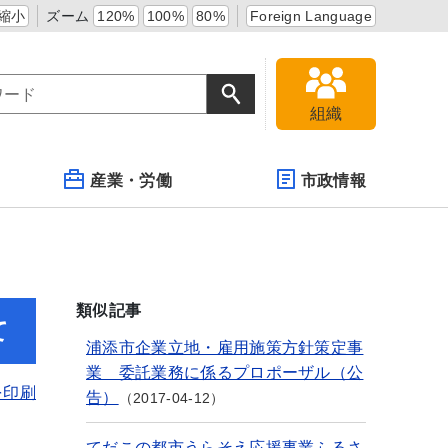
縮小
ズーム
120%
100%
80%
Foreign Language
組織
産業・労働
市政情報
類似記事
て
浦添市企業立地・雇用施策方針策定事
業 委託業務に係るプロポーザル（公
を印刷
告）
2017-04-12
てだこの都市うらそえ応援事業ふるさ