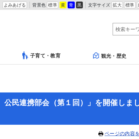
よみあげる
背景色
標準
黄
青
黒
文字サイズ
拡大
標準
子育て・教育
観光・歴史
 公民連携部会（第１回）」を開催しま
ページの内容