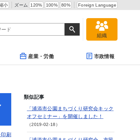
縮小
ズーム
120%
100%
80%
Foreign Language
組織
産業・労働
市政情報
類似記事
し
「浦添市公園まちづくり研究会キック
オフセミナー」を開催しました！
2019-02-18
を印刷
「浦添市公園まちづくり研究会 市民