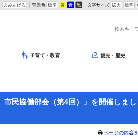
よみあげる
背景色
標準
黄
青
黒
文字サイズ
拡大
標準
子育て・教育
観光・歴史
 市民協働部会（第4回）」を開催しまし
ページの内容