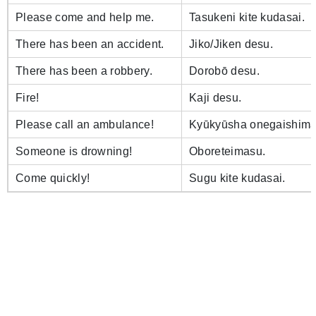
Please come and help me.
Tasukeni kite kudasai.
There has been an accident.
Jiko/Jiken desu.
There has been a robbery.
Dorobō desu.
Fire!
Kaji desu.
Please call an ambulance!
Kyūkyūsha onegaishima
Someone is drowning!
Oboreteimasu.
Come quickly!
Sugu kite kudasai.