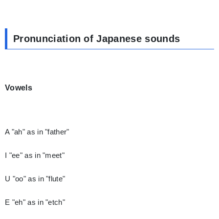
Pronunciation of Japanese sounds
Vowels
A "ah" as in "father"
I "ee" as in "meet"
U "oo" as in "flute"
E "eh" as in "etch"