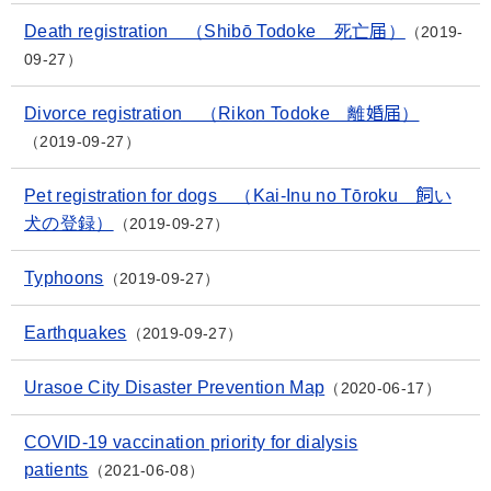
Death registration （Shibō Todoke 死亡届）
2019-
09-27
Divorce registration （Rikon Todoke 離婚届）
2019-09-27
Pet registration for dogs （Kai-Inu no Tōroku 飼い
犬の登録）
2019-09-27
Typhoons
2019-09-27
Earthquakes
2019-09-27
Urasoe City Disaster Prevention Map
2020-06-17
COVID-19 vaccination priority for dialysis
patients
2021-06-08