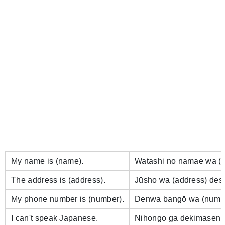
My name is (name).
Watashi no namae wa (
The address is (address).
Jūsho wa (address) des
My phone number is (number).
Denwa bangō wa (numbe
I can't speak Japanese.
Nihongo ga dekimasen.