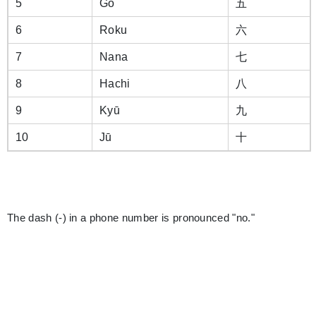
5
Go
五
6
Roku
六
7
Nana
七
8
Hachi
八
9
Kyū
九
10
Jū
十
The dash (-) in a phone number is pronounced "no."