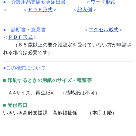
● 介護用品支給変更届出書 ＜
ワード形式
＞ ＜
ＰＤＦ形式
＞ ＜
記入例
＞
● 診断書・意見書 ＜
エクセル形式
＞
＜
ＰＤＦ形式
＞
（６５歳以上の要介護認定を受けていない方が申請さ
れる場合は必要です）
●この様式について
■ 印刷するときの用紙のサイズ・種類等
Ａ4サイズ、再生紙可 （感熱紙は不可）
■ 受付窓口
いきいき高齢支援課 高齢福祉係 （本庁１階）