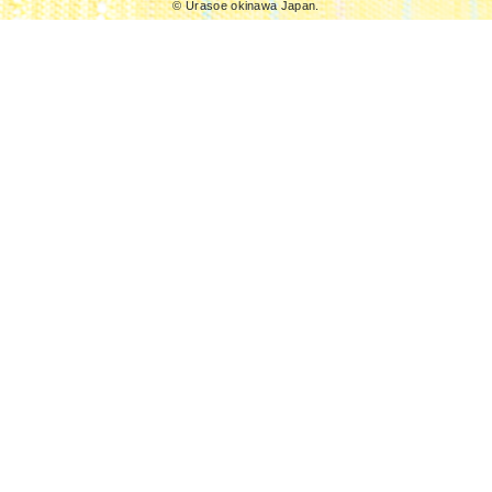
© Urasoe okinawa Japan.