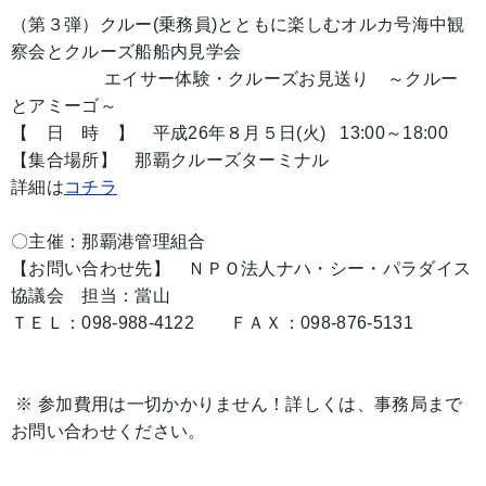
（第３弾）クルー(乗務員)とともに楽しむオルカ号海中観
察会とクルーズ船船内見学会
エイサー体験・クルーズお見送り ～クルー
とアミーゴ～
【 日 時 】 平成26年８月５日(火) 13:00～18:00
【集合場所】 那覇クルーズターミナル
詳細は
コチラ
〇主催：那覇港管理組合
【お問い合わせ先】 ＮＰＯ法人ナハ・シー・パラダイス
協議会 担当：當山
ＴＥＬ：098-988-4122 ＦＡＸ：098-876-5131
※ 参加費用は一切かかりません！詳しくは、事務局まで
お問い合わせください。