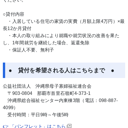
○貸付内容
・入居している住宅の家賃の実費（月額上限4万円）×最
長12か月貸付
・本人の取り組みにより就職や就労状況の改善を果た
し、1年間就労を継続した場合、返還免除
・保証人不要、無利子
● 貸付を希望される人はこちらまで ●
公益社団法人 沖縄県母子寡婦福祉連合会
〒903-0804 那覇市首里石嶺町4-373-1
沖縄県総合福祉センター内東棟3階（電話：098-887-
4099）
受付時間：平日9時～午後5時
👉 「パンフレット」はこちら