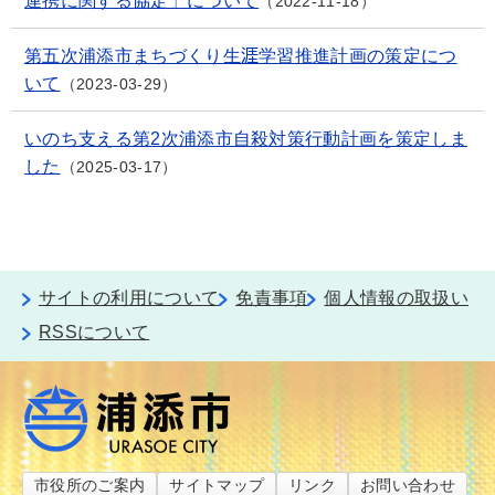
連携に関する協定」について
2022-11-18
第五次浦添市まちづくり生涯学習推進計画の策定につ
いて
2023-03-29
いのち支える第2次浦添市自殺対策行動計画を策定しま
した
2025-03-17
サイトの利用について
免責事項
個人情報の取扱い
RSSについて
市役所のご案内
サイトマップ
リンク
お問い合わせ