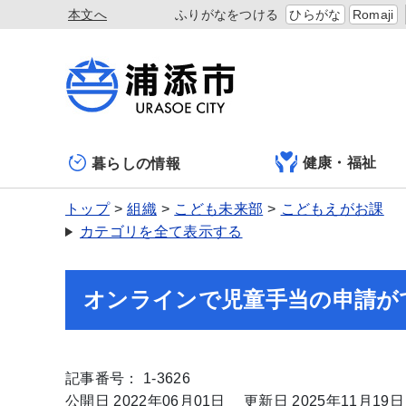
本文へ
ふりがなをつける
ひらがな
Romaji
健康・福祉
暮らしの情報
トップ
組織
こども未来部
こどもえがお課
カテゴリを全て表示する
オンラインで児童手当の申請が
記事番号： 1-3626
公開日 2022年06月01日
更新日 2025年11月19日