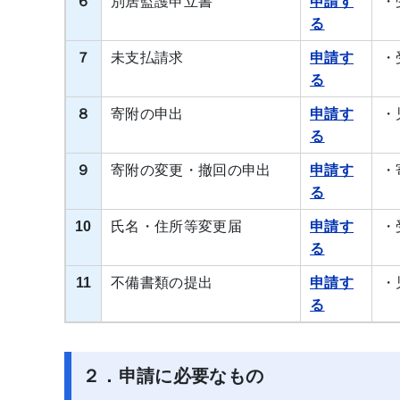
６
別居監護申立書
申請す
・
る
７
未支払請求
申請す
・
る
８
寄附の申出
申請す
・
る
９
寄附の変更・撤回の申出
申請す
・
る
10
氏名・住所等変更届
申請す
・
る
11
不備書類の提出
申請す
・
る
２．申請に必要なもの