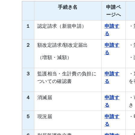
手続き名
申請ペ
ージへ
１
認定請求（新規申請）
申請す
・
る
２
額改定請求/額改定届出
申請す
・
る
（増額・減額）
・
３
監護相当・生計費の負担に
申請す
・
ついての確認書
る
を
４
消滅届
申請す
・
る
き
５
現況届
申請す
・
る