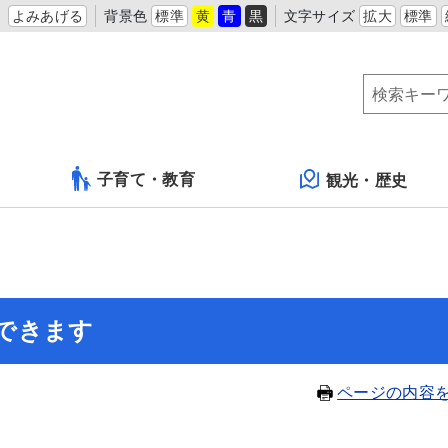
よみあげる
背景色
標準
黄
青
黒
文字サイズ
拡大
標準
子育て・教育
観光・歴史
できます
ページの内容