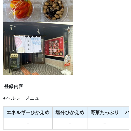
登録内容
●ヘルシーメニュー
エネルギーひかえめ
塩分ひかえめ
野菜たっぷり
バ
－
－
－