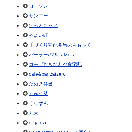
ローソン
サンエー
ほっともっと
やよい軒
手づくり宅配弁当のももふく
パーラー/ワルンMoca
コープおきなわ夕食宅配
cafe&bar zaizero
たぬき弁当
りゅう菜
うりずん
丸大
organize