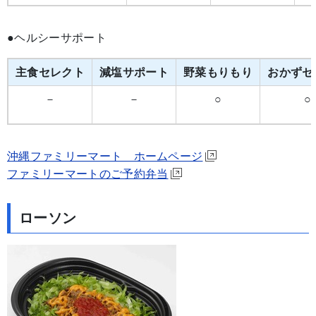
●ヘルシーサポート
主食セレクト
減塩サポート
野菜もりもり
おかずセ
－
－
○
○
沖縄ファミリーマート ホームページ
ファミリーマートのご予約弁当
ローソン