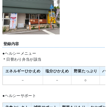
登録内容
●ヘルシーメニュー
＊日替わり弁当が該当
エネルギーひかえめ
塩分ひかえめ
野菜たっぷり
バ
－
－
○
●ヘルシーサポート