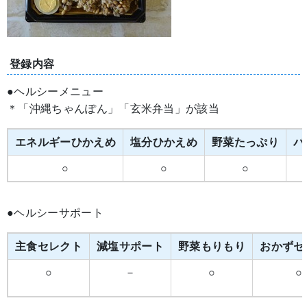
登録内容
●ヘルシーメニュー
＊「沖縄ちゃんぽん」「玄米弁当」が該当
エネルギーひかえめ
塩分ひかえめ
野菜たっぷり
バ
○
○
○
●ヘルシーサポート
主食セレクト
減塩サポート
野菜もりもり
おかずセ
○
－
○
○