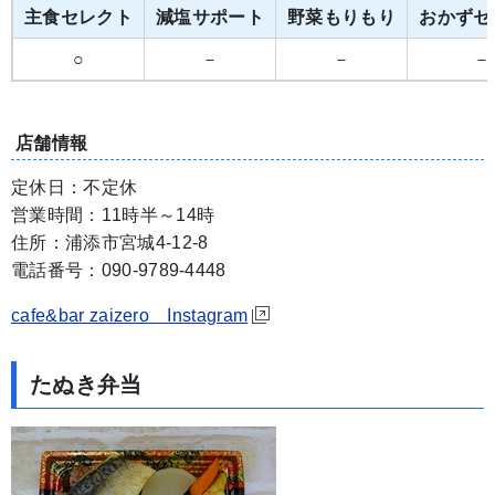
主食セレクト
減塩サポート
野菜もりもり
おかずセ
○
－
－
－
店舗情報
定休日：不定休
営業時間：11時半～14時
住所：浦添市宮城4-12-8
電話番号：090-9789-4448
cafe&bar zaizero Instagram
たぬき弁当