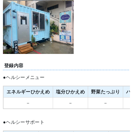
登録内容
●ヘルシーメニュー
エネルギーひかえめ
塩分ひかえめ
野菜たっぷり
バ
－
－
－
●ヘルシーサポート