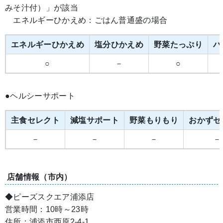
みそ汁付）」が該当
エネルギーひかえめ：ごはん普通盛の場合
エネルギーひかえめ
塩分ひかえめ
野菜たっぷり
バ
○
－
○
●ヘルシーサポート
主食セレクト
減塩サポート
野菜もりもり
おかずセ
－
－
－
－
店舗情報（市内）
◆ピーズスクエア浦添店
営業時間：10時～23時
住所：浦添市西原2-4-1