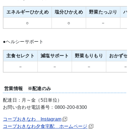
エネルギーひかえめ
塩分ひかえめ
野菜たっぷり
バ
○
○
－
●ヘルシーサポート
主食セレクト
減塩サポート
野菜もりもり
おかずセ
－
－
－
－
営業情報 ※配達のみ
配達日：月～金（5日単位）
お問い合わせ電話番号：0800-200-8300
コープおきなわ Instagram
コープおきなわ夕食宅配 ホームページ