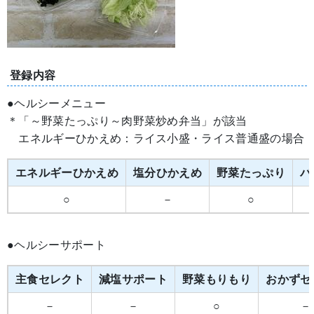
登録内容
●ヘルシーメニュー
＊「～野菜たっぷり～肉野菜炒め弁当」が該当
エネルギーひかえめ：ライス小盛・ライス普通盛の場合
エネルギーひかえめ
塩分ひかえめ
野菜たっぷり
バ
○
－
○
●ヘルシーサポート
主食セレクト
減塩サポート
野菜もりもり
おかずセ
－
－
○
－