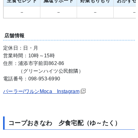
主食セレクト
減塩サポート
野菜もりもり
おかずセ
－
－
－
－
店舗情報
定休日：日・月
営業時間：10時～15時
住所：浦添市字前田862-86
（グリーンハイツ公民館隣）
電話番号：098-953-6990
パーラー/ワルンMoca Instagram
コープおきなわ 夕食宅配（ゆ～たく）