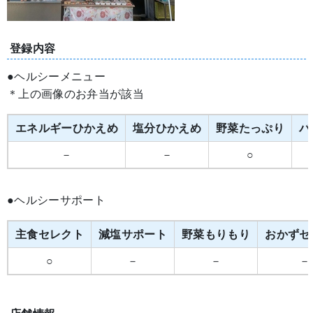
登録内容
●ヘルシーメニュー
＊上の画像のお弁当が該当
エネルギーひかえめ
塩分ひかえめ
野菜たっぷり
バ
－
－
○
●ヘルシーサポート
主食セレクト
減塩サポート
野菜もりもり
おかずセ
○
－
－
－