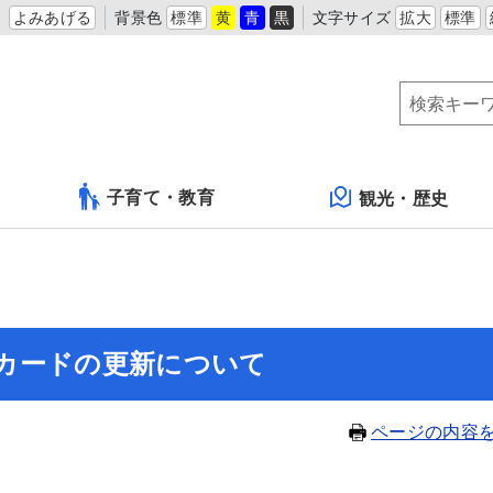
よみあげる
背景色
標準
黄
青
黒
文字サイズ
拡大
標準
子育て・教育
観光・歴史
カードの更新について
ページの内容