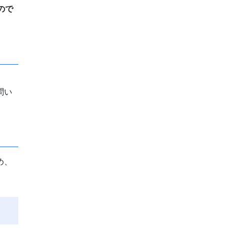
ので
問い
め、