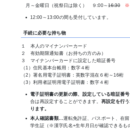
月～金曜日（祝祭日は除く） ９:00～
16:30
※
12:00～13:00の間も受付しています。
手続に必要な持ち物
１ 本人のマイナンバーカード
２ 有効期限通知書（お持ちの方のみ）
３ マイナンバーカードに設定した暗証番号
（1）住民基本台帳用：数字４桁
（2）署名用電子証明書：英数字混在６桁～16桁
（3）利用者証明用電子証明書：数字４桁
電子証明書の更新の際、設定している暗証番号
合は再設定することができます。
再設定を行う
ります。
本人確認書類…
運転免許証、パスポート、在留
学生証（※漢字氏名+生年月日が確認できるも