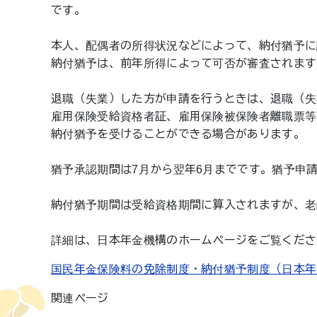
です。
本人、配偶者の所得状況などによって、納付猶予に
納付猶予は、前年所得によって可否が審査されます
退職（失業）した方が申請を行うときは、退職（失
雇用保険受給資格者証、雇用保険被保険者離職票等
納付猶予を受けることができる場合があります。
猶予承認期間は7月から翌年6月までです。猶予申
納付猶予期間は受給資格期間に算入されますが、老
詳細は、日本年金機構のホームページをご覧くださ
国民年金保険料の免除制度・納付猶予制度（日本年
関連ページ