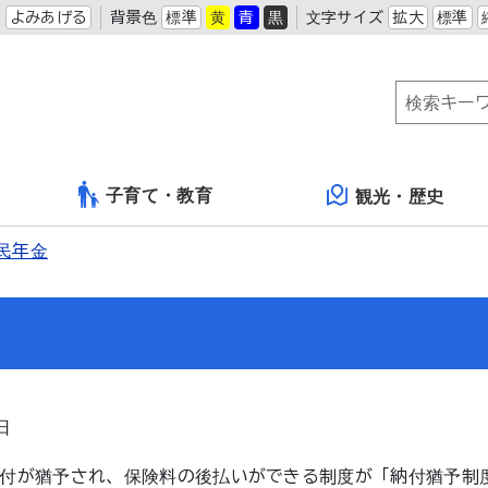
よみあげる
背景色
標準
黄
青
黒
文字サイズ
拡大
標準
子育て・教育
観光・歴史
民年金
日
付が猶予され、保険料の後払いができる制度が「納付猶予制