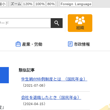
縮小
ズーム
120%
100%
80%
Foreign Language
組織
産業・労働
市政情報
類似記事
学生納付特例制度とは （国民年金）
2021-07-08
会社を退職したとき（国民年金）
2024-04-15
度」