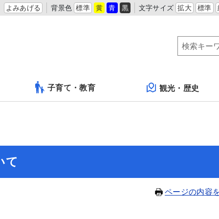
よみあげる
背景色
標準
黄
青
黒
文字サイズ
拡大
標準
子育て・教育
観光・歴史
いて
ページの内容