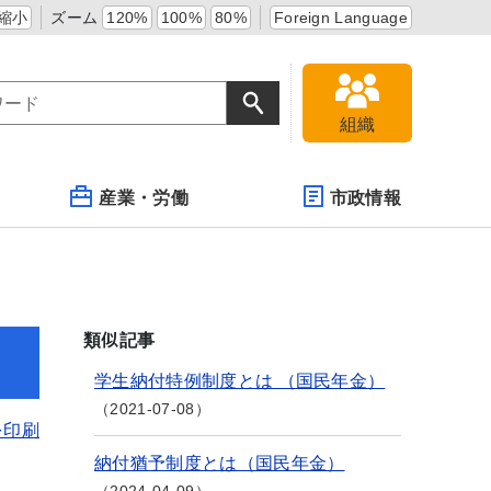
縮小
ズーム
120%
100%
80%
Foreign Language
組織
産業・労働
市政情報
類似記事
学生納付特例制度とは （国民年金）
2021-07-08
を印刷
納付猶予制度とは（国民年金）