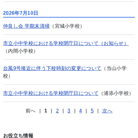
2026年7月10日
仲良し会 学期末清掃
（宮城小学校）
市立小中学校における学校閉庁日について（お知らせ）
（内間小学校）
台風9号接近に伴う下校時刻の変更について
（当山小学
校）
市立小中学校における学校閉庁日について
（浦添小学校）
前へ
|
1
|
2
|
3
|
4
|
5
|
次へ
お役立ち情報