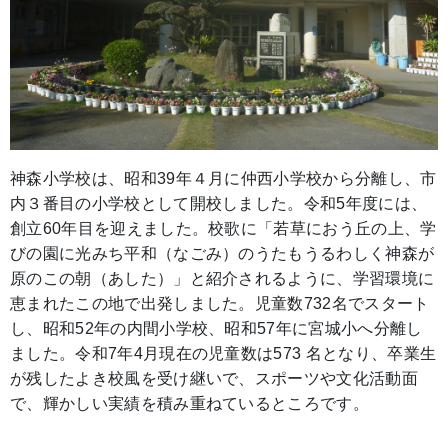
神森小学校は、昭和39年４月に仲西小学校から分離し、市
内３番目の小学校として開校しました。令和5年度には、
創立60年目を迎えました。校歌に「若草におう丘の上、学
びの園に光みち平和（なごみ）のうたもうるわしく神森が
原のこの朝（あした）」と紹介されるように、学習環境に
恵まれたこの地で出発しました。児童数732名でスタート
し、昭和52年の内間小学校、昭和57年に宮城小へ分離し
ました。令和7年4月現在の児童数は573 名となり、卒業生
が残したよき校風を受け継いで、スポーツや文化活動面
で、輝かしい実績を積み重ねているところです。