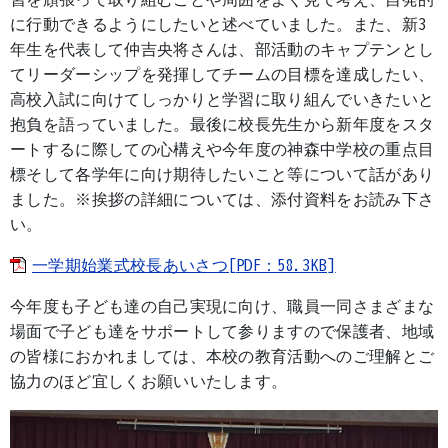
に行動できるようにしたいと述べていました。また、新3
年生を代表して仲吉央将さんは、部活動のキャプテンとし
てリーダーシップを発揮してチームの目標を達成したい、
高校入試に向けてしっかりと学習に取り組んでいきたいと
抱負を語っていました。最後に校長先生から新年度をスタ
ートするに際しての心構えや今年度の神森中学校の重点目
標そして各学年に向け期待したいこと等について話があり
ました。※挨拶の詳細については、添付資料をお読み下さ
い。
一学期始業式校長あいさつ[PDF：58.3KB]
今年度も子ども達の自己実現に向け、職員一同さまざまな
場面で子ども達をサポートして参りますので保護者、地域
の皆様におかれましては、本校の教育活動へのご理解とご
協力のほど宜しくお願いいたします。