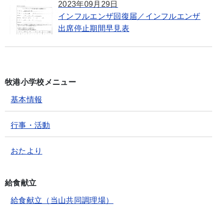
2023年09月29日
インフルエンザ回復届／インフルエンザ
出席停止期間早見表
牧港小学校メニュー
基本情報
行事・活動
おたより
給食献立
給食献立（当山共同調理場）