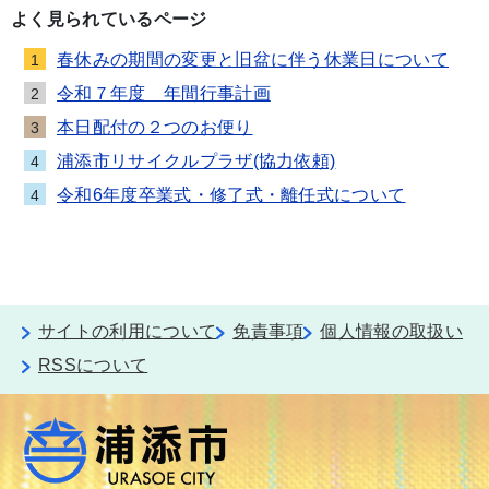
よく見られているページ
春休みの期間の変更と旧盆に伴う休業日について
1
令和７年度 年間行事計画
2
本日配付の２つのお便り
3
浦添市リサイクルプラザ(協力依頼)
4
令和6年度卒業式・修了式・離任式について
4
サイトの利用について
免責事項
個人情報の取扱い
RSSについて