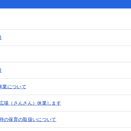
号
号
事業について
広場（さんさん）休業します
時の保育の取扱いについて