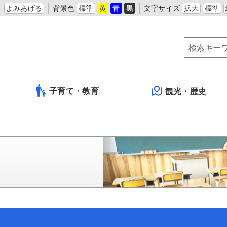
よみあげる
背景色
標準
黄
青
黒
文字サイズ
拡大
標準
子育て・教育
観光・歴史