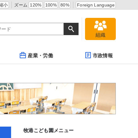
縮小
ズーム
120%
100%
80%
Foreign Language
組織
産業・労働
市政情報
牧港こども園メニュー