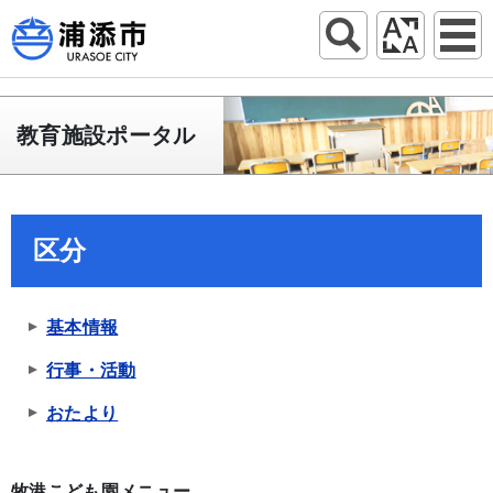
教育施設ポータル
区分
基本情報
行事・活動
おたより
牧港こども園メニュー