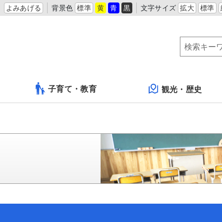
よみあげる
背景色
標準
黄
青
黒
文字サイズ
拡大
標準
子育て・教育
観光・歴史