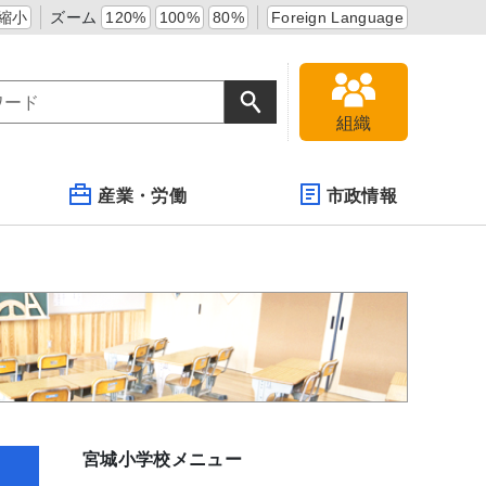
縮小
ズーム
120%
100%
80%
Foreign Language
組織
産業・労働
市政情報
宮城小学校メニュー