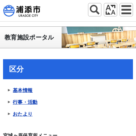
教育施設ポータル
区分
基本情報
行事・活動
おたより
宮城ヶ原保育所メニュー