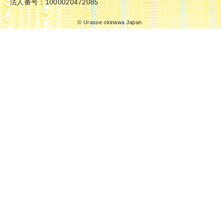
法人番号：1000020472085
© Urasoe okinawa Japan.