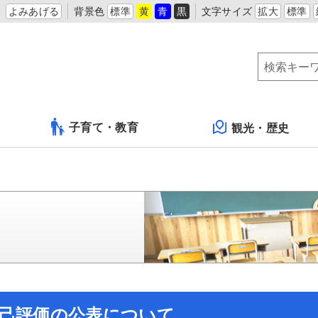
よみあげる
背景色
標準
黄
青
黒
文字サイズ
拡大
標準
子育て・教育
観光・歴史
自己評価の公表について