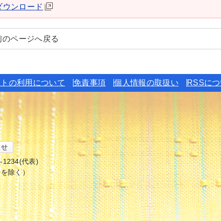
derダウンロード
前のページへ戻る
イトの利用について
免責事項
個人情報の取扱い
RSSに
わせ
6-1234(代表)
始を除く）