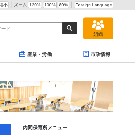
縮小
ズーム
120%
100%
80%
Foreign Language
組織
産業・労働
市政情報
内間保育所メニュー