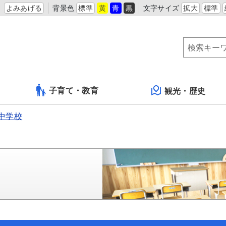
よみあげる
背景色
標準
黄
青
黒
文字サイズ
拡大
標準
子育て・教育
観光・歴史
中学校