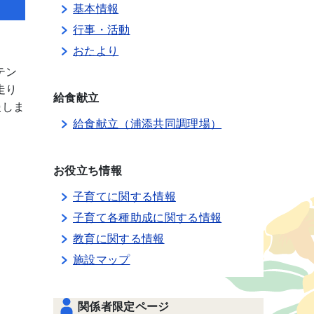
基本情報
行事・活動
おたより
テン
走り
給食献立
援しま
給食献立（浦添共同調理場）
お役立ち情報
子育てに関する情報
子育て各種助成に関する情報
教育に関する情報
施設マップ
関係者限定ページ