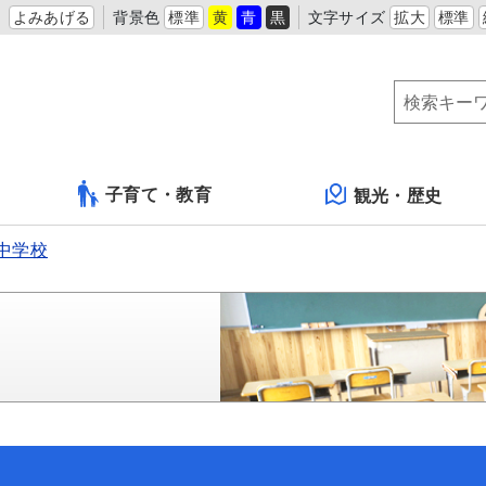
よみあげる
背景色
標準
黄
青
黒
文字サイズ
拡大
標準
子育て・教育
観光・歴史
中学校