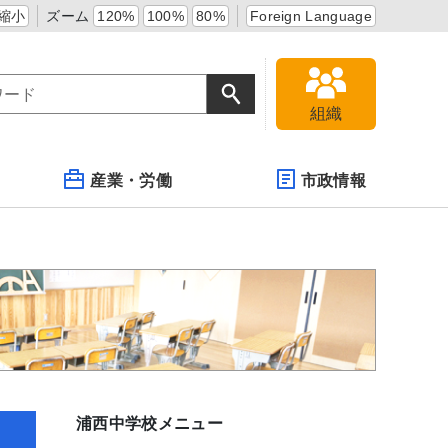
縮小
ズーム
120%
100%
80%
Foreign Language
組織
産業・労働
市政情報
浦西中学校メニュー