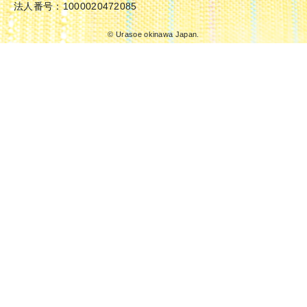
法人番号：1000020472085
© Urasoe okinawa Japan.