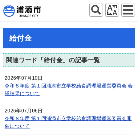
給付金
関連ワード「給付金」の記事一覧
2026年07月10日
令和８年度 第１回浦添市立学校給食調理場運営委員会 会
議結果について
2026年07月06日
令和８年度 第１回浦添市立学校給食調理場運営委員会開
催について