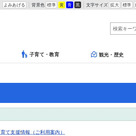
よみあげる
背景色
標準
黄
青
黒
文字サイズ
拡大
標準
子育て・教育
観光・歴史
子育て支援情報（ご利用案内）