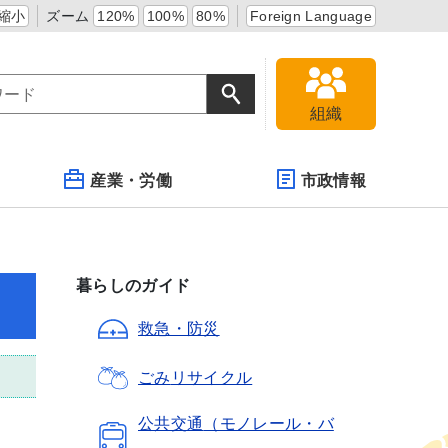
縮小
ズーム
120%
100%
80%
Foreign Language
組織
産業・労働
市政情報
暮らしのガイド
救急・防災
ごみ
リサイクル
公共交通
（モノレール・バ