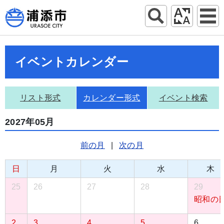
イベントカレンダー
リスト形式
カレンダー形式
イベント検索
2027年05月
前の月
|
次の月
日
月
火
水
木
25
26
27
28
29
昭和の
2
3
4
5
6