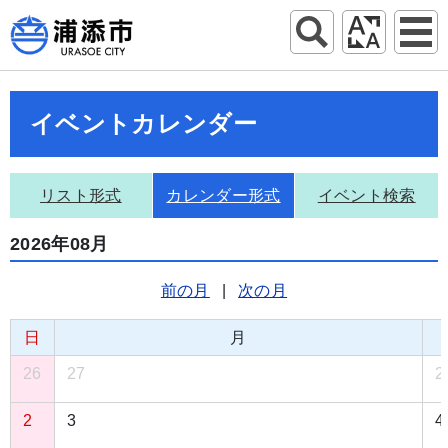
イベントカレンダー
リスト形式
カレンダー形式
イベント検索
2026年08月
前の月
|
次の月
日
月
26
27
2
2
3
4