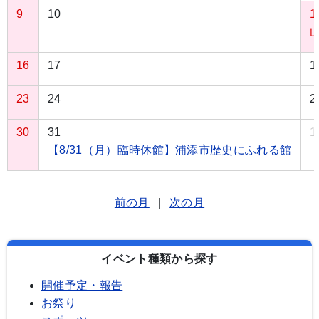
9
10
1
16
17
1
23
24
2
30
31
1
【8/31（月）臨時休館】浦添市歴史にふれる館
前の月
|
次の月
イベント種類から探す
開催予定・報告
お祭り