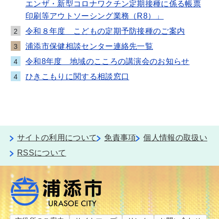
エンザ・新型コロナワクチン定期接種に係る帳票
印刷等アウトソーシング業務（R8）」
令和８年度 こどもの定期予防接種のご案内
2
浦添市保健相談センター連絡先一覧
3
令和8年度 地域のこころの講演会のお知らせ
4
ひきこもりに関する相談窓口
4
サイトの利用について
免責事項
個人情報の取扱い
RSSについて