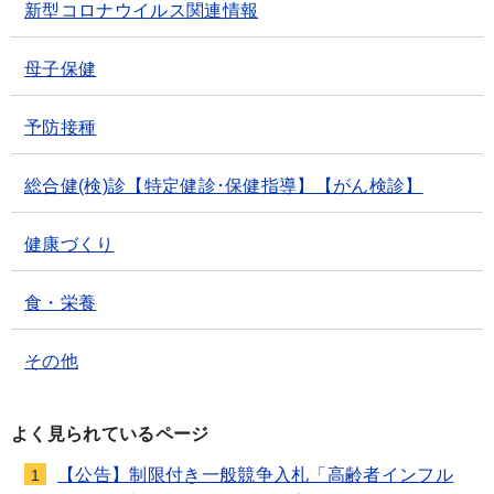
新型コロナウイルス関連情報
母子保健
予防接種
総合健(検)診【特定健診･保健指導】【がん検診】
健康づくり
食・栄養
その他
よく見られているページ
【公告】制限付き一般競争入札「高齢者インフル
1