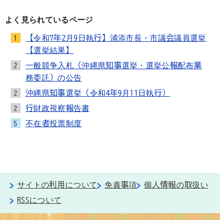
よく見られているページ
【令和7年2月9日執行】浦添市長・市議会議員選挙
1
【選挙結果】
一般競争入札（沖縄県知事選挙・選挙公報配布業
2
務委託）の公告
沖縄県知事選挙（令和4年9月11日執行）
2
行財政視察報告書
2
不在者投票制度
5
サイトの利用について
免責事項
個人情報の取扱い
RSSについて