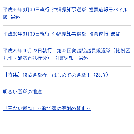
平成30年9月30日執行 沖縄県知事選挙 投票速報モバイル
版 最終
平成30年9月30日執行 沖縄県知事選挙 投票速報 最終
平成29年10月22日執行 第48回衆議院議員総選挙（比例区
九州・浦添市執行分） 開票速報 最終
【特集】18歳選挙権、はじめての選挙！（28.7）
明るい選挙の推進
「三ない運動」～政治家の寄附の禁止～