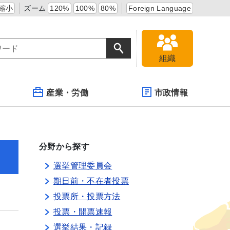
縮小
ズーム
120%
100%
80%
Foreign Language
組織
産業・労働
市政情報
分野から探す
選挙管理委員会
期日前・不在者投票
投票所・投票方法
投票・開票速報
選挙結果・記録