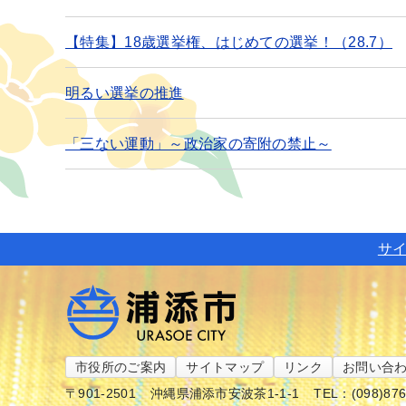
【特集】18歳選挙権、はじめての選挙！（28.7）
明るい選挙の推進
「三ない運動」～政治家の寄附の禁止～
サ
市役所のご案内
サイトマップ
リンク
お問い合
〒901-2501
沖縄県浦添市安波茶1-1-1
TEL：(098)87