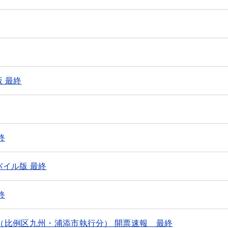
版 最終
終
バイル版 最終
終
挙（比例区九州・浦添市執行分） 開票速報 最終