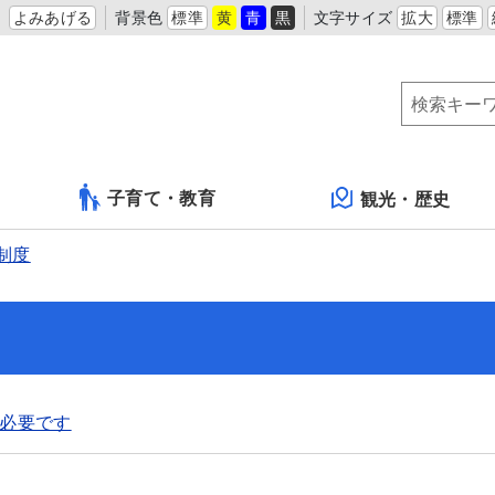
よみあげる
背景色
標準
黄
青
黒
文字サイズ
拡大
標準
子育て・教育
観光・歴史
制度
必要です