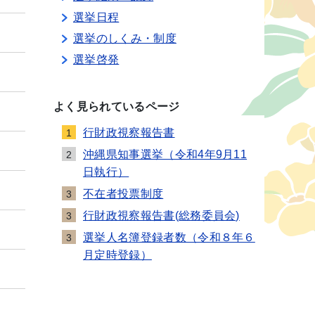
選挙日程
選挙のしくみ・制度
選挙啓発
よく見られているページ
行財政視察報告書
1
沖縄県知事選挙（令和4年9月11
2
日執行）
不在者投票制度
3
行財政視察報告書(総務委員会)
3
選挙人名簿登録者数（令和８年６
3
月定時登録）