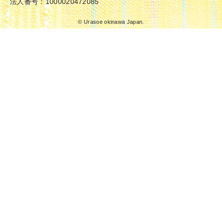
法人番号：1000020472085
© Urasoe okinawa Japan.