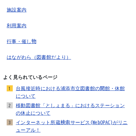
施設案内
利用案内
行事・催し物
はながわら（図書館だより）
よく見られているページ
台風接近時における浦添市立図書館の開館・休館
1
について
移動図書館「としょまる」におけるステーション
2
の休止について
インターネット所蔵検索サービス(WebOPAC)がリニ
3
ューアル！