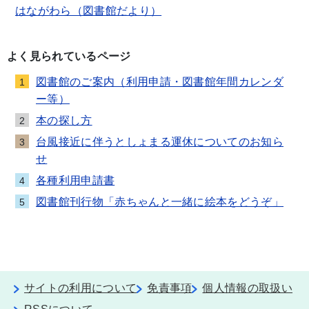
はながわら（図書館だより）
よく見られているページ
図書館のご案内（利用申請・図書館年間カレンダ
1
ー等）
本の探し方
2
台風接近に伴うとしょまる運休についてのお知ら
3
せ
各種利用申請書
4
図書館刊行物「赤ちゃんと一緒に絵本をどうぞ」
5
サイトの利用について
免責事項
個人情報の取扱い