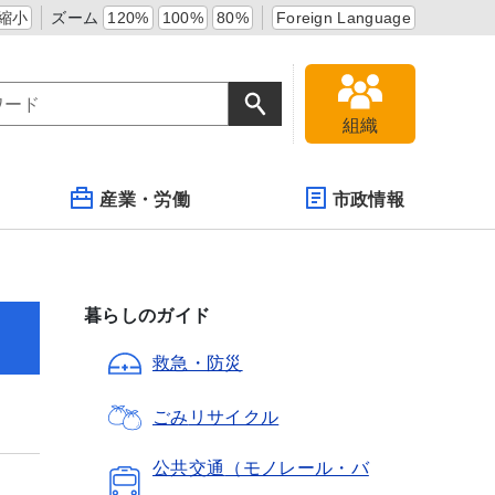
縮小
ズーム
120%
100%
80%
Foreign Language
組織
産業・労働
市政情報
暮らしのガイド
救急・防災
ごみ
リサイクル
公共交通
（モノレール・バ