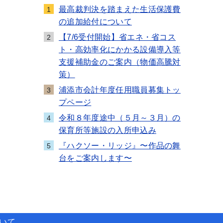
最高裁判決を踏まえた生活保護費
1
の追加給付について
【7/6受付開始】省エネ・省コス
2
ト・高効率化にかかる設備導入等
支援補助金のご案内（物価高騰対
策）
浦添市会計年度任用職員募集トッ
3
プページ
令和８年度途中（５月～３月）の
4
保育所等施設の入所申込み
『ハクソー・リッジ』〜作品の舞
5
台をご案内します〜
ついて