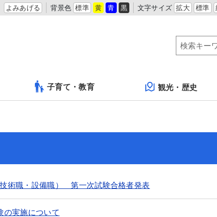
よみあげる
背景色
標準
黄
青
黒
文字サイズ
拡大
標準
子育て・教育
観光・歴史
技術職・設備職） 第一次試験合格者発表
験の実施について