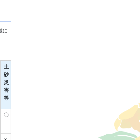
域に
土
砂
災
害
等
〇
×