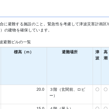
合に避難する施設のこと。緊急性を考慮して津波災害計画区
度）の建物を確保しています。
波避難ビルの一覧
標高（ｍ）
避難場所
津
高
波
潮
20.0
３階（玄関前、ロビ
〇
〇
ー）
15.0
４階（屋上）
〇
〇