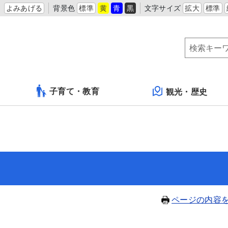
よみあげる
背景色
標準
黄
青
黒
文字サイズ
拡大
標準
子育て・教育
観光・歴史
ページの内容