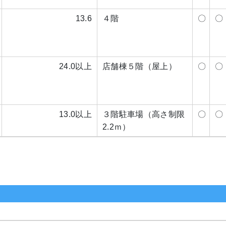
13.6
４階
〇
〇
24.0以上
店舗棟５階（屋上）
〇
〇
13.0以上
３階駐車場（高さ制限
〇
〇
2.2ｍ）