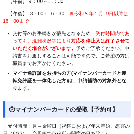
【午前】９：00～11：30
【午後】13：00～
16：30
※令和８年１月19日以降は
16：00まで
交付等のお手続きが優先となるため、
受付時間内であ
っても、混雑状況等により
対応を停止又は終了させて
いただく場合がございます。
予めご了承ください。申
請書をお渡しすることは可能ですので、ご希望の方は
職員までお声かけください。
マイナ免許証をお持ちの方(マイナンバーカードと運
転免許証を一体化した方)は、申請補助の対象外とな
ります。
②マイナンバーカードの受取【予約可】
受付時間：月～金曜日（祝祭日および年末年始、慰霊の
日（6/23）、台風等で市役所が閉庁の日を除く)