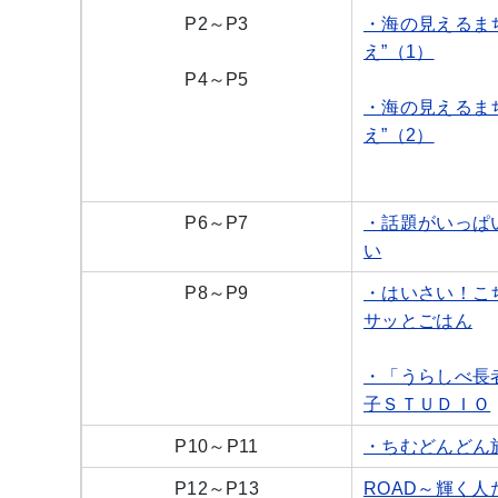
P2～P3
・海の見えるま
え”（1）
P4～P5
・
海の見えるま
え”（2）
P6～P7
・話題がいっぱ
い
P8～P9
・はいさい！こ
サッとごはん
・「うらしべ長
子ＳＴＵＤＩＯ
P10～P11
・ちむどんどん
P12～P13
ROAD～輝く人た