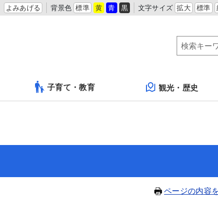
よみあげる
背景色
標準
黄
青
黒
文字サイズ
拡大
標準
子育て・教育
観光・歴史
ページの内容