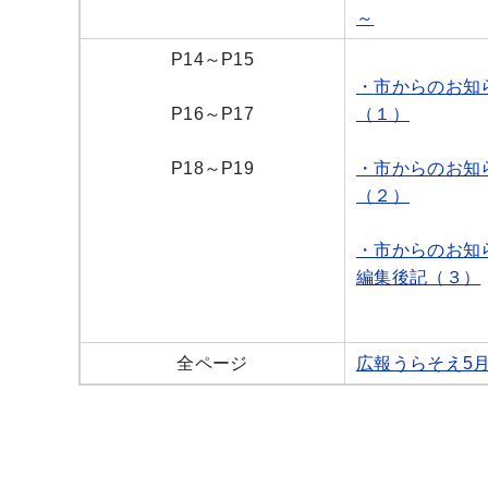
～
P14～P15
・
市からのお知
P16～P17
（１）
P18～P19
・市からのお知
（２）
・市からのお知
編集後記（３）
全ページ
広報うらそえ5