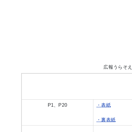
広報うらそえ
各ページのタイトルをクリックするとPDFが閲覧
P1、P20
・表紙
・裏表紙