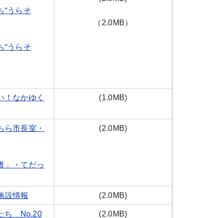
ち“うらそ
（2.0MB）
ち“うらそ
い！なかゆく
(1.0M
B
)
ちら市長室・
(2.0M
B
)
者」・てだっ
施設情報
(2.0M
B
)
ち No.20
(2.0M
B
)