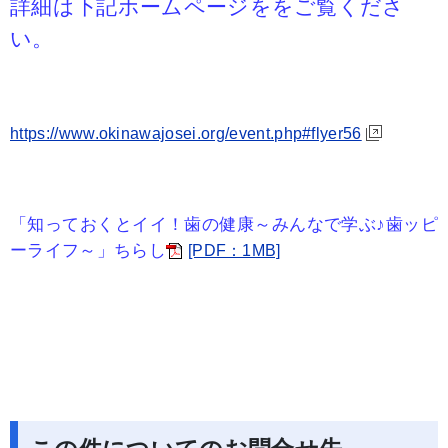
詳細は下記ホームページををご覧くださ
い。
https://www.okinawajosei.org/event.php#flyer56
「知っておくとイイ！歯の健康～みんなで学ぶ♪歯ッピ
ーライフ～」ちらし
[PDF：1MB]