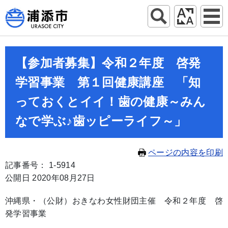
【参加者募集】令和２年度 啓発
学習事業 第１回健康講座 「知
っておくとイイ！歯の健康～みん
なで学ぶ♪歯ッピーライフ～」
ページの内容を印刷
記事番号： 1-5914
公開日 2020年08月27日
沖縄県・（公財）おきなわ女性財団主催 令和２年度 啓
発学習事業