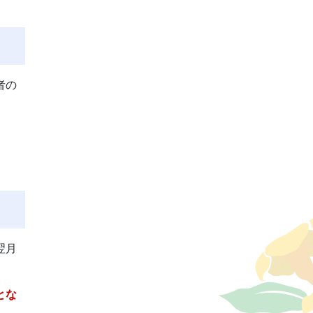
者の
翌月
とな