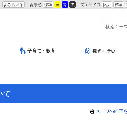
よみあげる
背景色
標準
黄
青
黒
文字サイズ
拡大
標準
子育て・教育
観光・歴史
いて
ページの内容