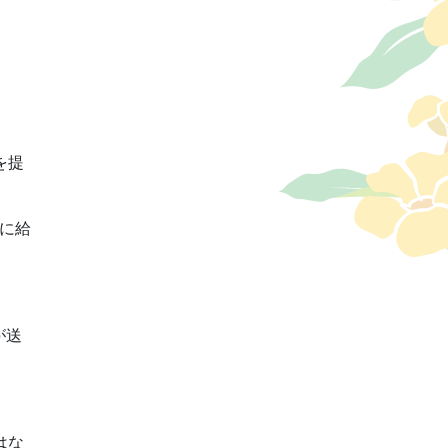
を提
に給
が送
はな