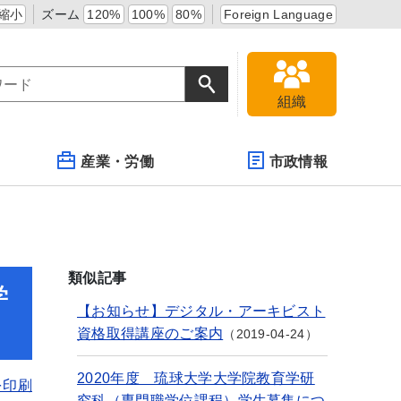
縮小
ズーム
120%
100%
80%
Foreign Language
組織
産業・労働
市政情報
類似記事
学
【お知らせ】デジタル・アーキビスト
資格取得講座のご案内
2019-04-24
2020年度 琉球大学大学院教育学研
を印刷
究科（専門職学位課程）学生募集につ