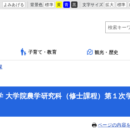
よみあげる
背景色
標準
黄
青
黒
文字サイズ
拡大
標準
子育て・教育
観光・歴史
課
学 大学院農学研究科（修士課程）第１次
ページの内容