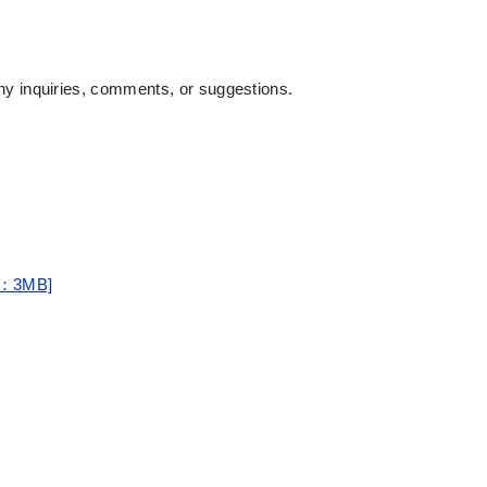
any inquiries, comments, or suggestions.
：3MB]