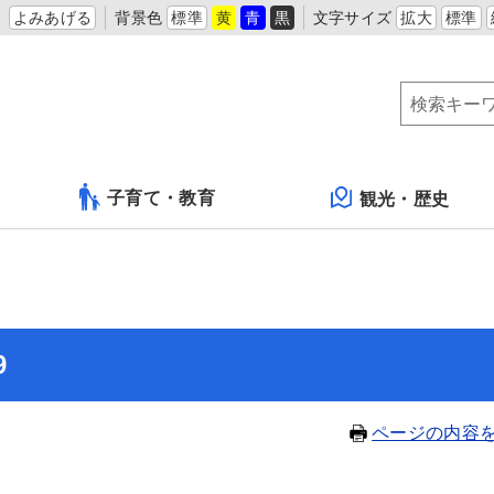
よみあげる
背景色
標準
黄
青
黒
文字サイズ
拡大
標準
子育て・教育
観光・歴史
9
ページの内容