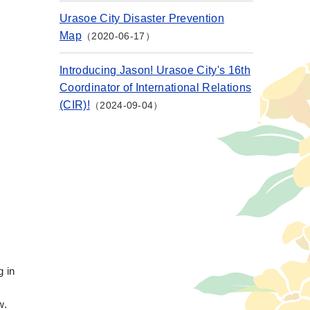
Urasoe City Disaster Prevention
Map
2020-06-17
Introducing Jason! Urasoe City's 16th
Coordinator of International Relations
(CIR)!
2024-09-04
g in
w.