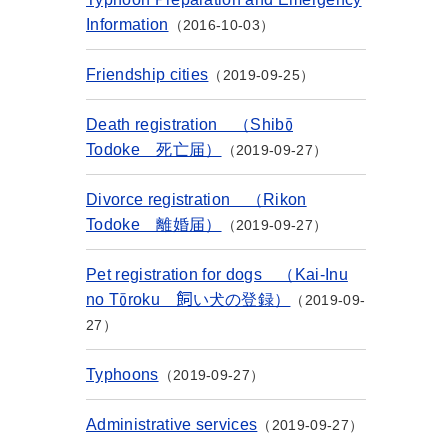
Information
2016-10-03
Friendship cities
2019-09-25
Death registration （Shibō
Todoke 死亡届）
2019-09-27
Divorce registration （Rikon
Todoke 離婚届）
2019-09-27
Pet registration for dogs （Kai-Inu
no Tōroku 飼い犬の登録）
2019-09-
27
Typhoons
2019-09-27
Administrative services
2019-09-27