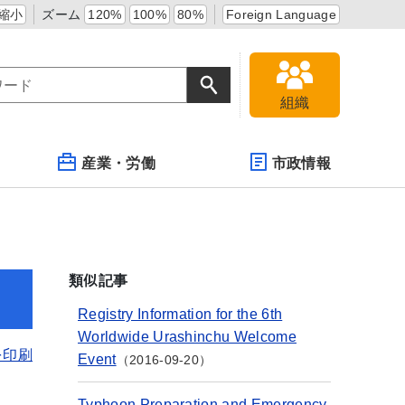
縮小
ズーム
120%
100%
80%
Foreign Language
組織
産業・労働
市政情報
類似記事
Registry Information for the 6th
Worldwide Urashinchu Welcome
を印刷
Event
2016-09-20
Typhoon Preparation and Emergency