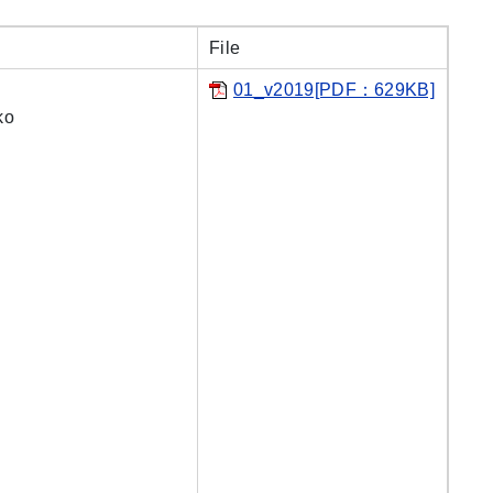
File
01_v2019[PDF：629KB]
ko
s